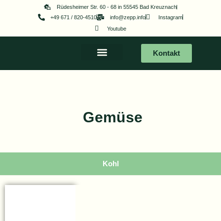
Zum
Rüdesheimer Str. 60 - 68 in 55545 Bad Kreuznach
+49 671 / 820-4510
info@zepp.info
Instagram
Inhalt
Youtube
springen
Kontakt
Gemüse
Kohl