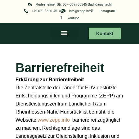
Zum
Rüdesheimer Str. 60 - 68 in 55545 Bad Kreuznach
+49 671 / 820-4510
info@zepp.info
Instagram
Inhalt
Youtube
springen
Kontakt
Barrierefreiheit
Erklärung zur Barrierefreiheit
Die Zentralstelle der Länder für EDV-gestützte
Entscheidungshilfen und Programme (ZEPP) am
Dienstleistungszentrum Ländlicher Raum
Rheinhessen-Nahe-Hunsrück ist bemüht, die
Webseite
www.zepp.info
barrierefrei zugänglich
zu machen. Rechtsgrundlage sind das
Landesgesetz zur Gleichstellung, Inklusion und