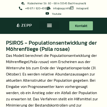
Zum
Rüdesheimer Str. 60 - 68 in 55545 Bad Kreuznach
Inhalt
+49 671 / 820-4510
info@zepp.info
Instagram
Youtube
springen
Kontakt
PSIROS - Populationsentwicklung der
Möhrenfliege (Psila rosae)
Das Modell berechnet die Populationsentwicklung der
Möhrenfliege(
Psila rosae
) vom Erscheinen aus der
Winterruhe bis zum Ende der Vegetationsperiode (31.
Oktober). Es werden relative Abundanzaussagen zur
aktuellen Altersstruktur der Population gegeben. Bei
Eingabe von Prognosewetter kann vorhergesagt
werden, ob ein Anstieg oder ein Abfall der Population
zu erwarten ist. Das Verfahren stellt ein Hilfsmittel zur
Minimierung der Bestandskontrollen und zur