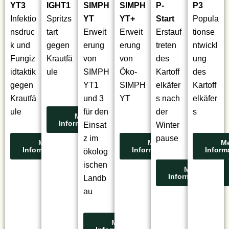
YT3
IGHT1
SIMPH
SIMPH
P-
P3
Infektio
Spritzs
YT
YT+
Start
Popula
nsdruc
tart
Erweit
Erweit
Erstauf
tionse
k und
gegen
erung
erung
treten
ntwickl
Fungiz
Krautfä
von
von
des
ung
idtaktik
ule
SIMPH
Öko-
Kartoff
des
gegen
YT1
SIMPH
elkäfer
Kartoff
Krautfä
und 3
YT
s nach
elkäfer
ule
für den
der
s
Mehr
Informationen
Einsat
Winter
z im
pause
Mehr
Mehr
M
Informationen
Informationen
Inform
ökolog
ischen
Mehr
Informationen
Landb
au
Mehr