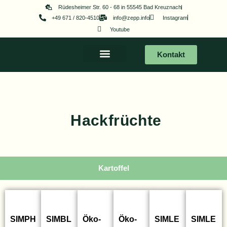
Zum
Rüdesheimer Str. 60 - 68 in 55545 Bad Kreuznach
+49 671 / 820-4510
info@zepp.info
Instagram
Inhalt
Youtube
springen
Kontakt
Hackfrüchte
Kartoffel
SIMPH
SIMBL
Öko-
Öko-
SIMLE
SIMLE