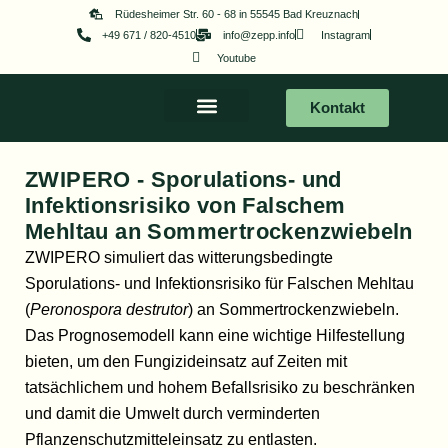
Zum
Rüdesheimer Str. 60 - 68 in 55545 Bad Kreuznach
+49 671 / 820-4510
info@zepp.info
Instagram
Inhalt
Youtube
springen
Kontakt
ZWIPERO - Sporulations- und
Infektionsrisiko von Falschem
Mehltau an Sommertrockenzwiebeln
ZWIPERO simuliert das witterungsbedingte
Sporulations- und Infektionsrisiko für Falschen Mehltau
(
Peronospora destrutor
) an Sommertrockenzwiebeln.
Das Prognosemodell kann eine wichtige Hilfestellung
bieten, um den Fungizideinsatz auf Zeiten mit
tatsächlichem und hohem Befallsrisiko zu beschränken
und damit die Umwelt durch verminderten
Pflanzenschutzmitteleinsatz zu entlasten.