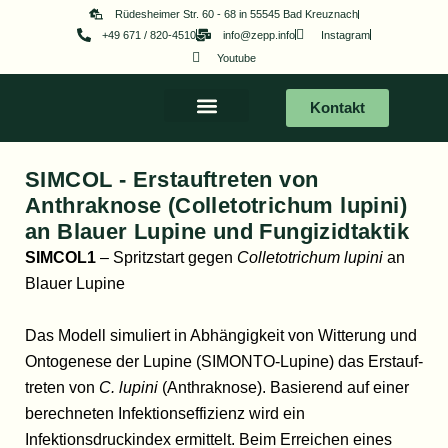
Zum
Rüdesheimer Str. 60 - 68 in 55545 Bad Kreuznach
+49 671 / 820-4510
info@zepp.info
Instagram
Inhalt
Youtube
springen
Kontakt
SIMCOL - Erstauftreten von
Anthraknose (Colletotrichum lupini)
an Blauer Lupine und Fungizidtaktik
SIMCOL1
–
Spritzstart gegen
Colletotrichum lupini
an
Blauer Lupine
Das Modell simuliert in Abhängigkeit von Witterung und
Ontogenese der Lupine (SIMONTO-Lupine) das Erstauf-
treten von
C. lupini
(Anthraknose). Basierend auf einer
berechneten Infektionseffizienz wird ein
Infektionsdruckindex ermittelt. Beim Erreichen eines