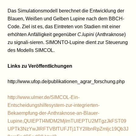
Das Simulationsmodell berechnet die Entwicklung der
Blauen, Weißen und Gelben Lupine nach dem BBCH-
Code. Ziel ist es, das Eintreten von Stadien mit einer
erhöhten Anfälligkeit gegenüber
C.lupini
(Anthraknose)
zu signali-sieren. SIMONTO-Lupine dient zur Steuerung
des Modells SIMCOL.
Links zu Veröffentlichungen
http://www.ufop.de/publikationen_agrar_forschung.php
http://www.ulmer.de/SIMCOL-Ein-
Entscheidungshilfesystem-zur-integrierten-
Bekaempfung-der-Anthraknose-an-Blauer-
Lupine,QUlEPTI4MDM2MjImTUlEPTU2MTgzJkFST09
UPTk3NzYwJlRFTVBfTUFJTj1TY2llbnRpZmljc19Qb3J