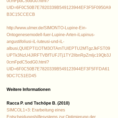
0cmFpdC5odG0.html?
UID=6F0C50B7E7820339B549123944EF3F5F0950A9
B3C15CCECB
http://www.ulmer.de/SIMONTO-Lupine-Ein-
Ontogenesemodell-fuer-Lupine-Arten-iLupinus-
angustifoliusi-iL-luteusi-und-iL-
albusi,QUlEPTI1OTM3OTAmTUlEPTU2MTgzJkFST09
UPTk3NzU4JlRFTVBfTUFJTj1TY2llbnRpZmljc19Qb3J
0cmFpdC5odG0.html?
UID=6F0C50B7E7820339B549123944EF3F5FFDA61
9DC7C51ED45
Weitere Informationen
Racca P. und Tschöpe B. (2010
)
SIMCOL1+3: Erarbeitung eines
Entscheidungshilfesystems zur Optimierung der