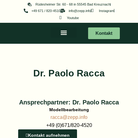
Zum
Rüdesheimer Str. 60 - 68 in 55545 Bad Kreuznach
+49 671 / 820-4510
info@zepp.info
Instagram
Inhalt
Youtube
springen
Kontakt
Dr. Paolo Racca
Ansprechpartner: Dr. Paolo Racca
Modellbearbeitung
racca@zepp.info
+49 (0)671/820-4520
Kontakt aufnehmen