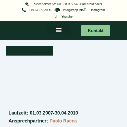
Zum
Rüdesheimer Str. 60 - 68 in 55545 Bad Kreuznach
+49 671 / 820-4510
info@zepp.info
Instagram
Inhalt
Youtube
springen
Kontakt
Zurück zur Startseite
Laufzeit: 01.03.2007-30.04.2010
Ansprechpartner:
Paolo Racca