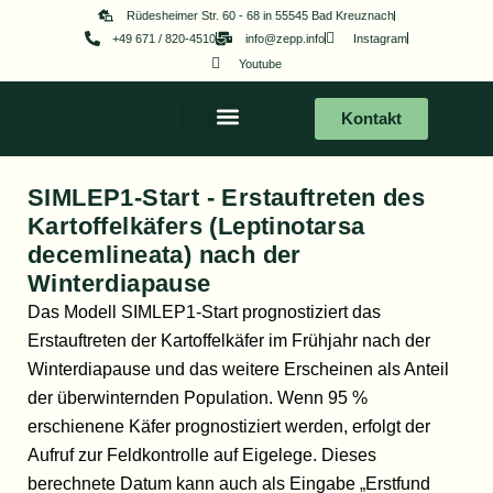
Zum
Rüdesheimer Str. 60 - 68 in 55545 Bad Kreuznach
+49 671 / 820-4510
info@zepp.info
Instagram
Inhalt
Youtube
springen
Kontakt
SIMLEP1-Start - Erstauftreten des
Kartoffelkäfers (Leptinotarsa
decemlineata) nach der
Winterdiapause
Das Modell SIMLEP1-Start prognostiziert das
Erstauftreten der Kartoffelkäfer im Frühjahr nach der
Winterdiapause und das weitere Erscheinen als Anteil
der überwinternden Population. Wenn 95 %
erschienene Käfer prognostiziert werden, erfolgt der
Aufruf zur Feldkontrolle auf Eigelege. Dieses
berechnete Datum kann auch als Eingabe „Erstfund