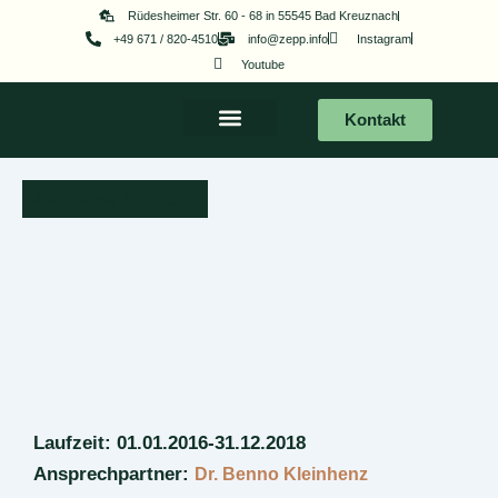
Zum
Rüdesheimer Str. 60 - 68 in 55545 Bad Kreuznach
+49 671 / 820-4510
info@zepp.info
Instagram
Inhalt
Youtube
springen
Kontakt
Zurück zur Startseite
Laufzeit: 01.01.2016-31.12.2018
Ansprechpartner:
Dr. Benno Kleinhenz