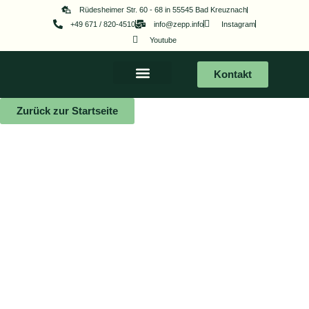
Zum
Rüdesheimer Str. 60 - 68 in 55545 Bad Kreuznach
+49 671 / 820-4510
info@zepp.info
Instagram
Inhalt
Youtube
springen
Kontakt
Zurück zur Startseite